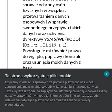
sprawie ochrony osób
fizycznych w związku z
przetwarzaniem danych
osobowych i w sprawie
swobodnego przepływu takich
danych oraz uchylenia
dyrektywy 95/46/WE (RODO)
(Dz.Urz. UE L 119, s. 1).
Przysługuje mi również prawo
do wglądu, poprawy i kontroli
oraz usunięcia moich danych z
bazy.
x
Ta strona wykorzystuje pliki cookie
Zastrzegamy sobie prawo do kontaktu z
Używamy informacji zapisanych za pomocą plików cookies w celu
wybranymi osobami.
zapewnienia maksymalnej wygody w korzystaniu z naszego serwisu.
Jeżeli wyrażasz zgodę na zapisywanie informacji zawartej w cookies kliknij
na „x” w prawym górnym rogu tej informacji. Jeśli nie wyrażasz zgody,
ustawienia dotyczące plików cookies możesz zmienić w swojej
Wyślij
przeglądarce.