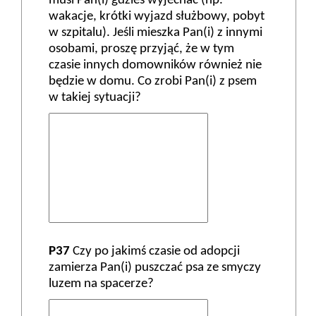
musi Pan(i) gdzieś wyjechać (np.
wakacje, krótki wyjazd służbowy, pobyt
w szpitalu). Jeśli mieszka Pan(i) z innymi
osobami, proszę przyjąć, że w tym
czasie innych domowników również nie
będzie w domu. Co zrobi Pan(i) z psem
w takiej sytuacji?
P37
Czy po jakimś czasie od adopcji
zamierza Pan(i) puszczać psa ze smyczy
luzem na spacerze?